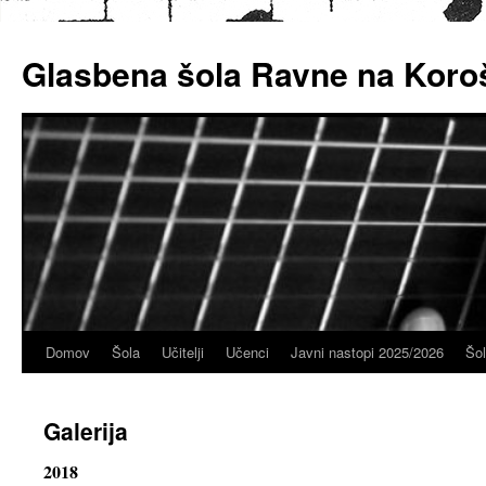
Skoči
na
Glasbena šola Ravne na Kor
vsebino
Domov
Šola
Učitelji
Učenci
Javni nastopi 2025/2026
Šo
Galerija
2018