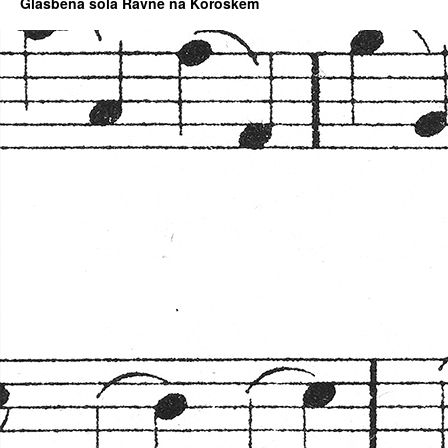
Glasbena šola Ravne na Koroškem